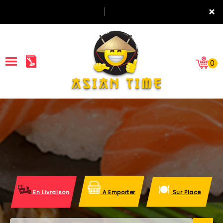
×
0
ACCUEIL
LA CARTE
NOTRE RESTAURANT
VOS AVIS
En Livraison
A Emporter
Sur Place
MENTIONS LÉGALES