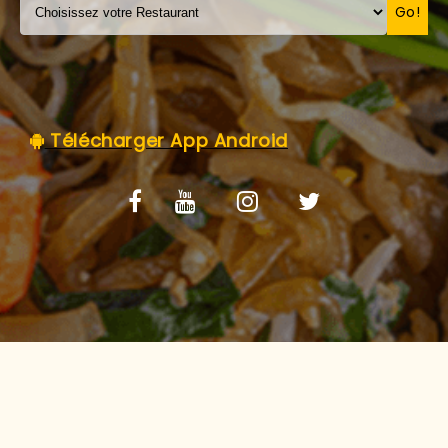
C.G.V
Go!
Télécharger App Android