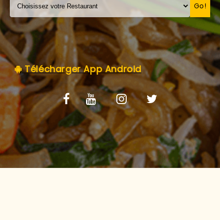
C.G.V
Go!
Télécharger App Android