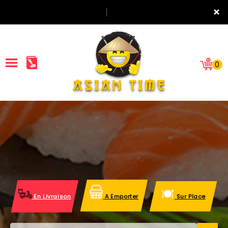
×
0
ACCUEIL
LA CARTE
NOTRE RESTAURANT
VOS AVIS
En Livraison
A Emporter
Sur Place
MENTIONS LÉGALES