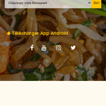
C.G.V
Go!
Télécharger App Android