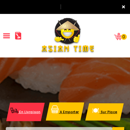
×
0
ACCUEIL
LA CARTE
NOTRE RESTAURANT
VOS AVIS
En Livraison
A Emporter
Sur Place
MENTIONS LÉGALES