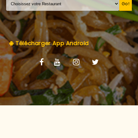
C.G.V
Go!
Télécharger App Android