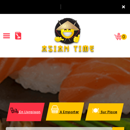
×
0
ACCUEIL
LA CARTE
NOTRE RESTAURANT
VOS AVIS
En Livraison
A Emporter
Sur Place
MENTIONS LÉGALES