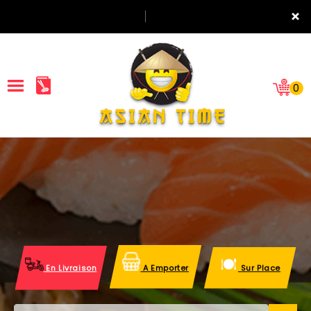
×
0
ACCUEIL
LA CARTE
NOTRE RESTAURANT
VOS AVIS
En Livraison
A Emporter
Sur Place
MENTIONS LÉGALES