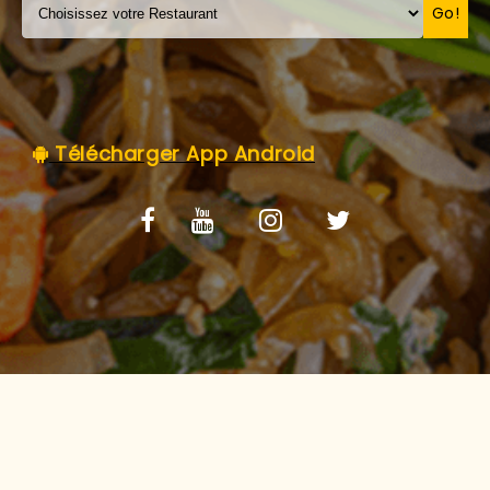
C.G.V
Go!
Télécharger App Android