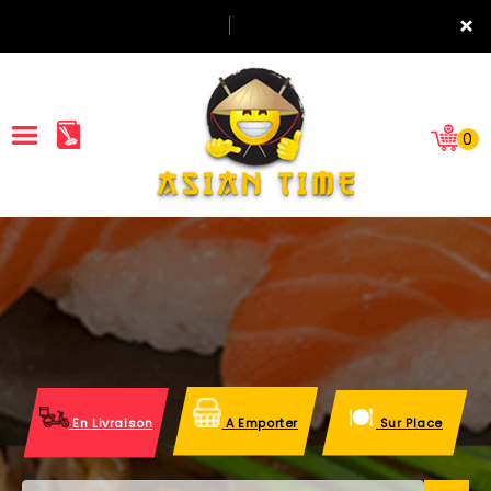
×
0
ACCUEIL
LA CARTE
NOTRE RESTAURANT
VOS AVIS
En Livraison
A Emporter
Sur Place
MENTIONS LÉGALES