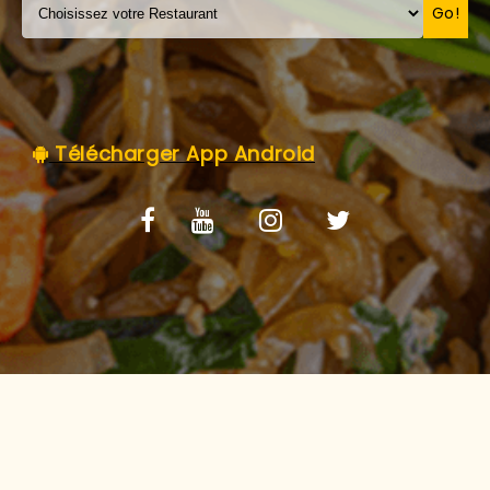
C.G.V
Go!
Télécharger App Android