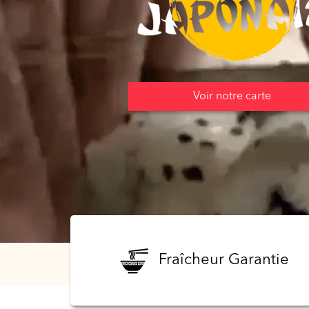
Programme
De
Fidélité
Vos
Voir notre carte
Avis
Zones
de
Livraison
Fraîcheur Garantie