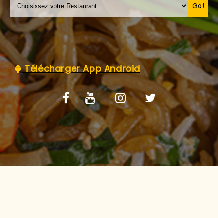
C.G.V
Go!
Télécharger App Android