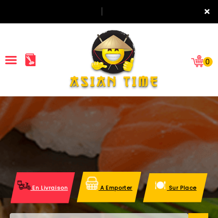
×
0
ACCUEIL
LA CARTE
NOTRE RESTAURANT
VOS AVIS
En Livraison
A Emporter
Sur Place
MENTIONS LÉGALES