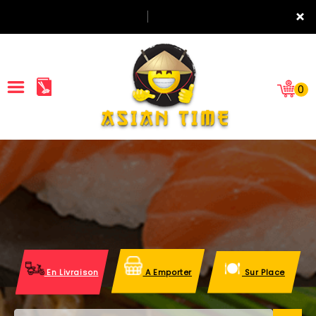
×
0
ACCUEIL
LA CARTE
NOTRE RESTAURANT
VOS AVIS
En Livraison
A Emporter
Sur Place
MENTIONS LÉGALES