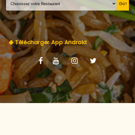
C.G.V
Go!
Télécharger App Android