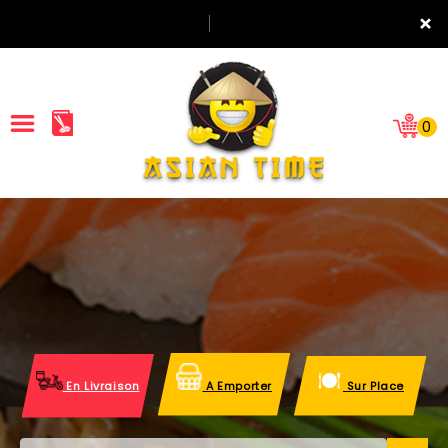
×
0
ACCUEIL
LA CARTE
NOTRE RESTAURANT
VOS AVIS
En Livraison
A Emporter
Sur Place
MENTIONS LÉGALES