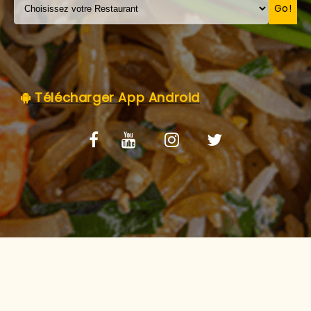
C.G.V
Go!
Télécharger App Android