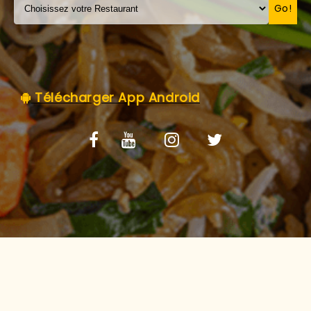
C.G.V
Go!
Télécharger App Android