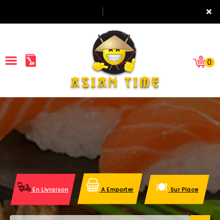
×
0
ACCUEIL
LA CARTE
NOTRE RESTAURANT
VOS AVIS
En Livraison
A Emporter
Sur Place
MENTIONS LÉGALES