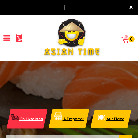
×
0
ACCUEIL
LA CARTE
NOTRE RESTAURANT
VOS AVIS
En Livraison
A Emporter
Sur Place
MENTIONS LÉGALES