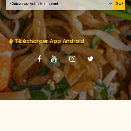
C.G.V
Go!
Télécharger App Android