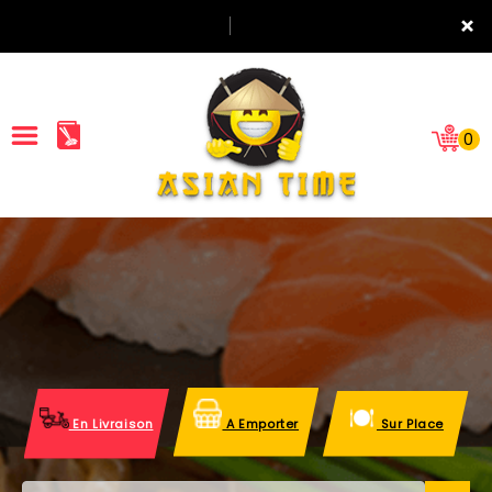
×
0
ACCUEIL
LA CARTE
NOTRE RESTAURANT
VOS AVIS
En Livraison
A Emporter
Sur Place
MENTIONS LÉGALES