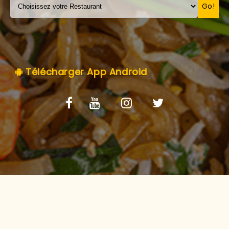
C.G.V
Go!
Télécharger App Android