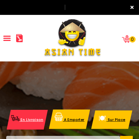
×
0
ACCUEIL
LA CARTE
NOTRE RESTAURANT
VOS AVIS
En Livraison
A Emporter
Sur Place
MENTIONS LÉGALES