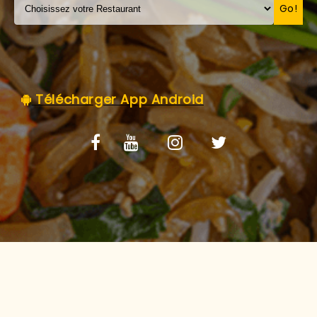
C.G.V
Go!
Télécharger App Android