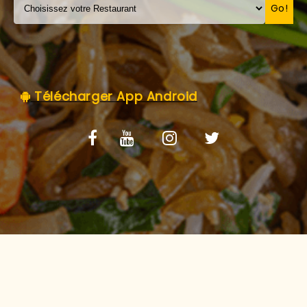
C.G.V
Go!
Télécharger App Android