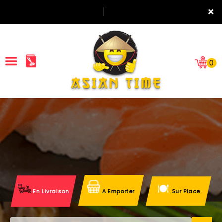
×
0
ACCUEIL
LA CARTE
NOTRE RESTAURANT
VOS AVIS
En Livraison
A Emporter
Sur Place
MENTIONS LÉGALES