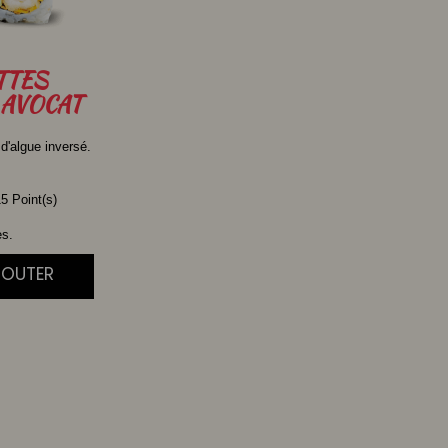
TTES
AVOCAT
 d'algue inversé.
5 Point(s)
es.
JOUTER