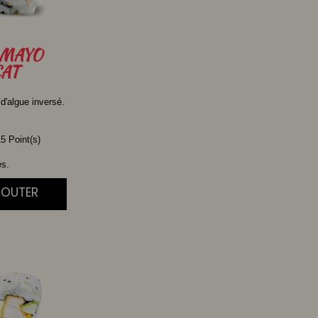
MAYO
AT
 d'algue inversé.
5 Point(s)
es.
JOUTER