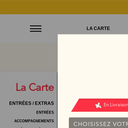
À
LA CARTE
Emporter
Allergènes
Charte
Qualité
C.G.V
La
Carte
Contact
ENTRÉES / EXTRAS
Mentions
Légales
ENTRÉES
ACCOMPAGNEMENTS
Mobile