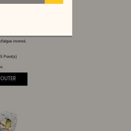
VOCAT
 d'algue inversé.
5 Point(s)
es.
JOUTER