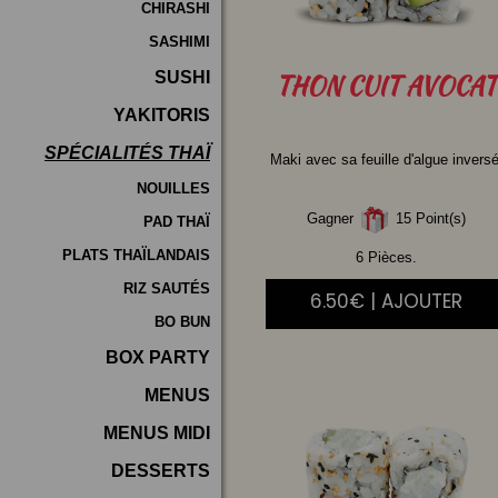
CHIRASHI
SASHIMI
SUSHI
THON
CUIT AVOCAT
YAKITORIS
SPÉCIALITÉS THAÏ
Maki avec sa feuille d'algue inversé
NOUILLES
Gagner
15 Point(s)
PAD THAÏ
PLATS THAÏLANDAIS
6 Pièces.
RIZ SAUTÉS
6.50€ | AJOUTER
BO BUN
BOX PARTY
MENUS
MENUS MIDI
DESSERTS