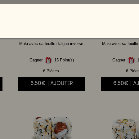
SAUMON
CHEESE
THON
A
.
Maki avec sa feuille d'algue inversé.
Maki avec sa feuille
Gagner
15 Point(s)
Gagner
1
6 Pièces.
6 Pièc
6.50€ | AJOUTER
6.50€ | A