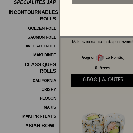
SPÉCIALITÉS JAP
Programme
INCONTOURNABLES
De
ROLLS
SAUMON
AVOCAT
Fidélité
GOLDEN ROLL
SAUMON ROLL
Vos
Maki avec sa feuille d'algue inversé
AVOCADO ROLL
Avis
MAKI DINDE
Gagner
15 Point(s)
Zones
CLASSIQUES
de
6 Pièces.
ROLLS
Livraison
6.50€ | AJOUTER
CALIFORNIA
CRISPY
FLOCON
MAKIS
MAKI PRINTEMPS
ASIAN BOWL