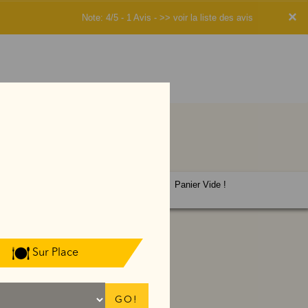
×
Note: 4/5 - 1 Avis -
>> voir la liste des avis
Panier Vide !