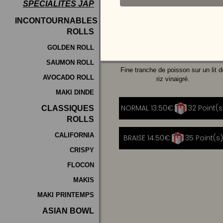
SPÉCIALITÉS JAP
Programme
INCONTOURNABLES
De
ROLLS
SAUMON
AVOCAT
Fidélité
GOLDEN ROLL
SAUMON ROLL
Vos
Fine tranche de poisson sur un lit d
AVOCADO ROLL
Avis
riz vinaigré.
MAKI DINDE
Zones
NORMAL 13.50€
32 Point(s
|
CLASSIQUES
de
ROLLS
Livraison
CALIFORNIA
BRAISE 14.50€
35 Point(s)
|
CRISPY
FLOCON
MAKIS
MAKI PRINTEMPS
ASIAN BOWL