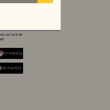
VOCAT
son sur un lit de
gré.
37 Point(s)
|
40 Point(s)
|