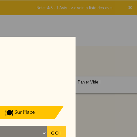
×
Note: 4/5 - 1 Avis -
>> voir la liste des avis
Panier Vide !