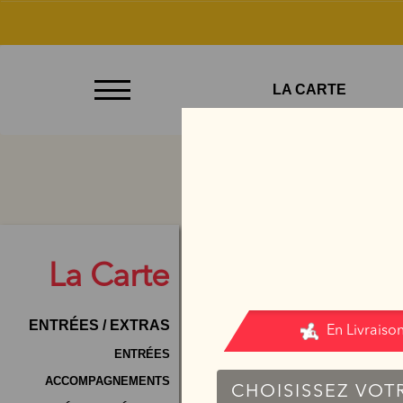
À
LA CARTE
Emporter
Allergènes
Charte
Qualité
C.G.V
La
Carte
Contact
ENTRÉES / EXTRAS
Mentions
Légales
ENTRÉES
ACCOMPAGNEMENTS
Mobile