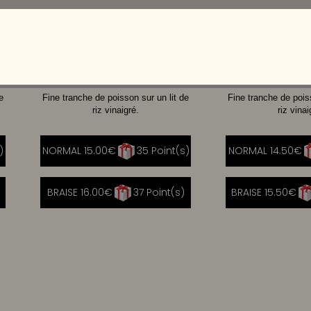
THON
SAUMON
THON
A
e
Fine tranche de poisson sur un lit de
Fine tranche de pois
riz vinaigré.
riz vinai
)
NORMAL 15.00€
35 Point(s)
NORMAL 14.50€
|
BRAISE 16.00€
37 Point(s)
BRAISE 15.50€
|