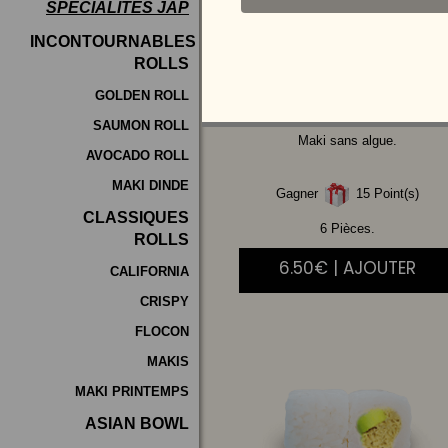
SPÉCIALITÉS JAP
Programme
INCONTOURNABLES
De
ROLLS
SAUMON
AVOCAT
Fidélité
GOLDEN ROLL
SAUMON ROLL
Vos
Maki sans algue.
AVOCADO ROLL
Avis
MAKI DINDE
Gagner
15 Point(s)
Zones
CLASSIQUES
de
6 Pièces.
ROLLS
Livraison
6.50€ | AJOUTER
CALIFORNIA
CRISPY
FLOCON
MAKIS
MAKI PRINTEMPS
ASIAN BOWL