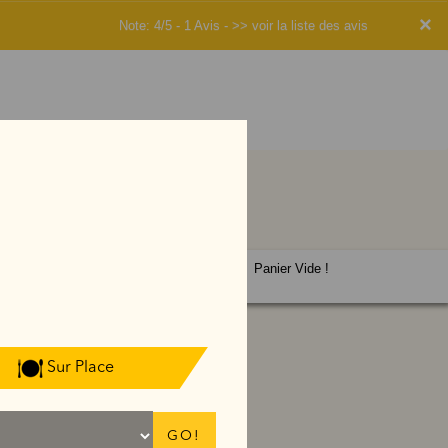
×
Note: 4/5 - 1 Avis -
>> voir la liste des avis
Panier Vide !