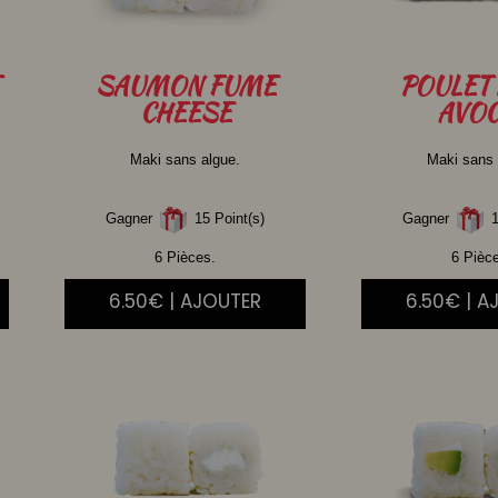
SAUMON
FUME
POULET
CHEESE
AVOC
Maki sans algue.
Maki sans 
Gagner
15 Point(s)
Gagner
1
6 Pièces.
6 Pièc
6.50€ | AJOUTER
6.50€ | A