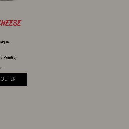
HEESE
algue.
5 Point(s)
es.
JOUTER