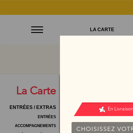
À
LA CARTE
Emporter
Allergènes
Charte
Qualité
C.G.V
La
Carte
Contact
ENTRÉES / EXTRAS
Mentions
Légales
ENTRÉES
ACCOMPAGNEMENTS
Mobile