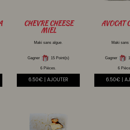
A
CHEVRE
CHEESE
AVOCAT
C
MIEL
Maki sans algue.
Maki sans 
Gagner
15 Point(s)
Gagner
1
6 Pièces.
6 Pièc
6.50€ | AJOUTER
6.50€ | A