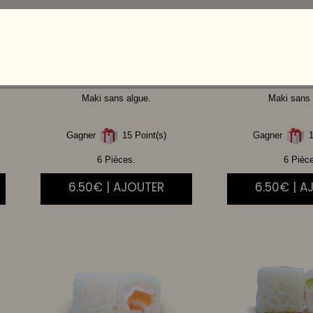
SAUMON
CHEESE
THON
A
Maki sans algue.
Maki sans 
Gagner
15 Point(s)
Gagner
1
6 Pièces.
6 Pièc
6.50€ | AJOUTER
6.50€ | A