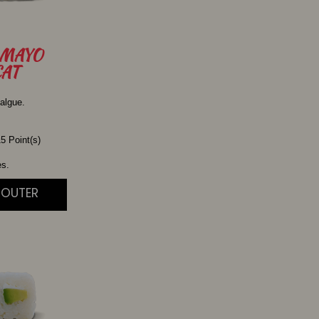
MAYO
AT
algue.
5 Point(s)
es.
JOUTER