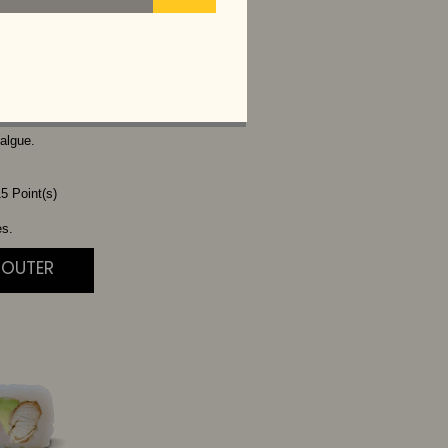
VOCAT
algue.
5 Point(s)
es.
JOUTER