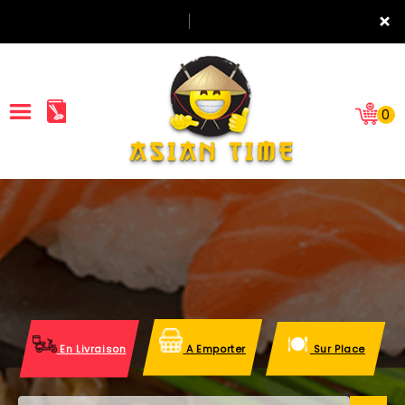
×
0
ACCUEIL
LA CARTE
NOTRE RESTAURANT
VOS AVIS
En Livraison
A Emporter
Sur Place
MENTIONS LÉGALES