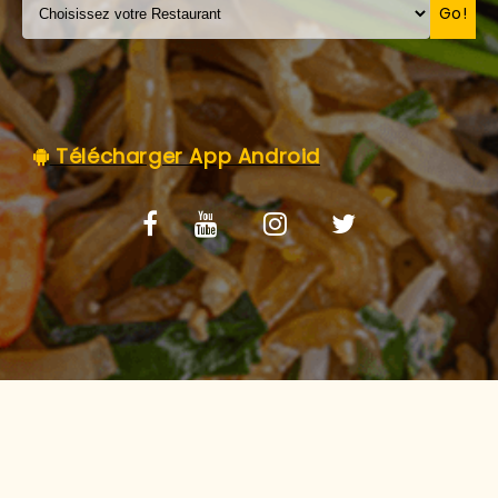
C.G.V
Go!
Télécharger App Android