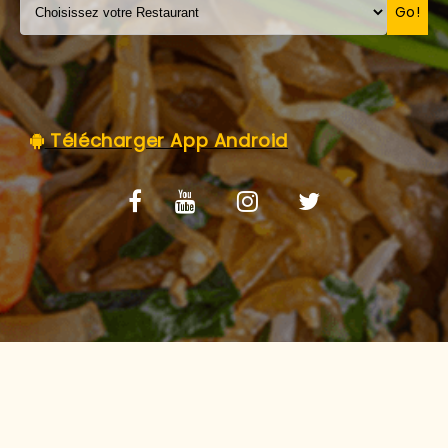
C.G.V
Go!
Télécharger App Android