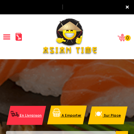
×
0
ACCUEIL
LA CARTE
NOTRE RESTAURANT
VOS AVIS
En Livraison
A Emporter
Sur Place
MENTIONS LÉGALES