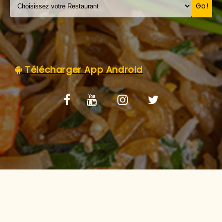
C.G.V
Go!
Télécharger App Android