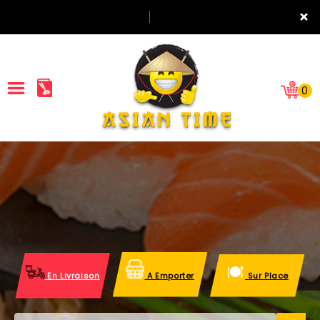
×
0
ACCUEIL
LA CARTE
NOTRE RESTAURANT
VOS AVIS
En Livraison
A Emporter
Sur Place
MENTIONS LÉGALES