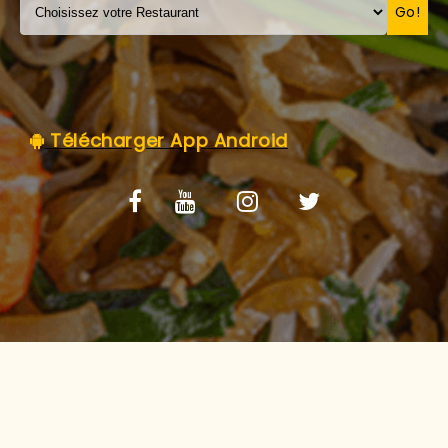
C.G.V
Go!
Télécharger App Android