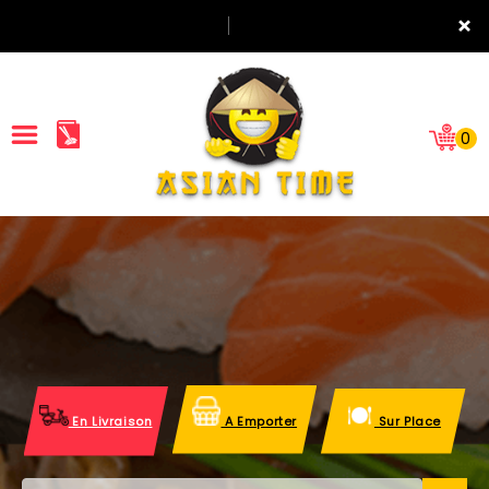
×
0
ACCUEIL
LA CARTE
NOTRE RESTAURANT
VOS AVIS
En Livraison
A Emporter
Sur Place
MENTIONS LÉGALES