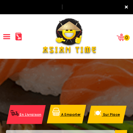
×
0
ACCUEIL
LA CARTE
NOTRE RESTAURANT
VOS AVIS
En Livraison
A Emporter
Sur Place
MENTIONS LÉGALES