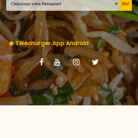
C.G.V
Go!
Télécharger App Android