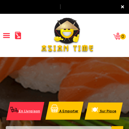
×
0
ACCUEIL
LA CARTE
NOTRE RESTAURANT
VOS AVIS
En Livraison
A Emporter
Sur Place
MENTIONS LÉGALES