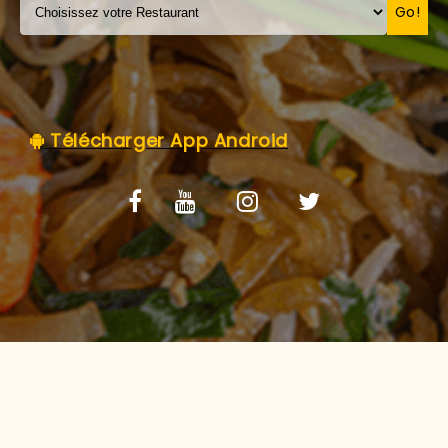
C.G.V
Go!
Télécharger App Android