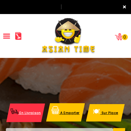
×
0
ACCUEIL
LA CARTE
NOTRE RESTAURANT
VOS AVIS
En Livraison
A Emporter
Sur Place
MENTIONS LÉGALES