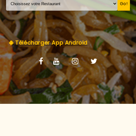
C.G.V
Go!
Télécharger App Android