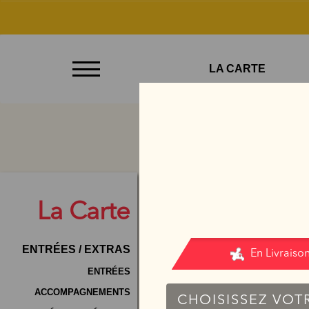
À
LA CARTE
Emporter
Allergènes
Charte
Qualité
C.G.V
La
Carte
Contact
ENTRÉES / EXTRAS
Mentions
Légales
ENTRÉES
ACCOMPAGNEMENTS
Mobile