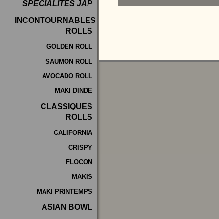
SPÉCIALITÉS JAP
Programme
INCONTOURNABLES
De
ROLLS
Fidélité
GOLDEN ROLL
SAUMON ROLL
Vos
AVOCADO ROLL
Avis
MAKI DINDE
Zones
CLASSIQUES
de
ROLLS
Livraison
CALIFORNIA
CRISPY
FLOCON
MAKIS
MAKI PRINTEMPS
ASIAN BOWL