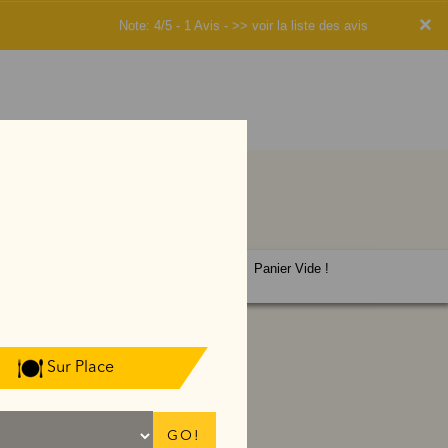
×
Note: 4/5 - 1 Avis -
>> voir la liste des avis
Panier Vide !