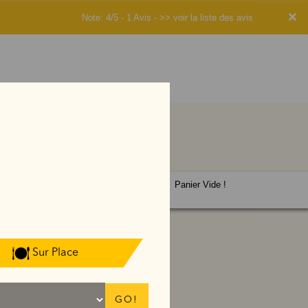
×
Note: 4/5 - 1 Avis -
>> voir la liste des avis
Panier Vide !