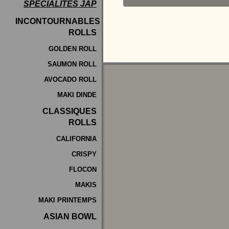
SPÉCIALITÉS JAP
Programme
INCONTOURNABLES
De
ROLLS
Fidélité
GOLDEN ROLL
SAUMON ROLL
Vos
AVOCADO ROLL
Avis
MAKI DINDE
Zones
CLASSIQUES
de
ROLLS
Livraison
CALIFORNIA
CRISPY
FLOCON
MAKIS
MAKI PRINTEMPS
ASIAN BOWL