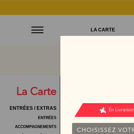
À
LA CARTE
Emporter
Allergènes
Charte
Qualité
A
C.G.V
La
Carte
Contact
ENTRÉES / EXTRAS
Mentions
Légales
ENTRÉES
ACCOMPAGNEMENTS
Mobile