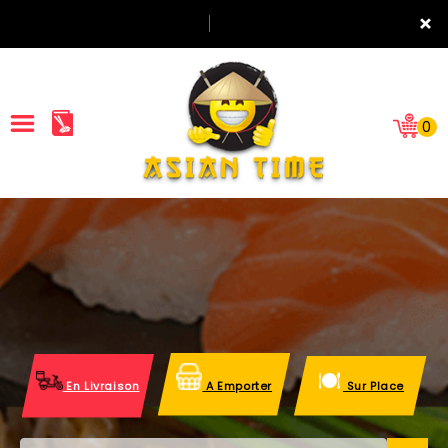
×
0
ACCUEIL
LA CARTE
NOTRE RESTAURANT
VOS AVIS
En Livraison
A Emporter
Sur Place
MENTIONS LÉGALES