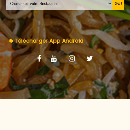
C.G.V
Go!
Télécharger App Android