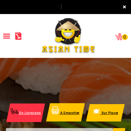
×
0
ACCUEIL
LA CARTE
NOTRE RESTAURANT
VOS AVIS
En Livraison
A Emporter
Sur Place
MENTIONS LÉGALES