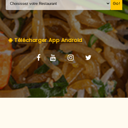
C.G.V
Go!
Télécharger App Android