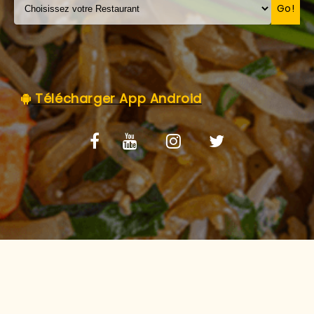
C.G.V
Go!
Télécharger App Android