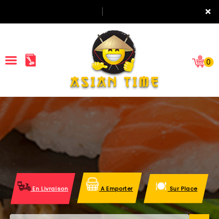
×
0
ACCUEIL
LA CARTE
NOTRE RESTAURANT
VOS AVIS
En Livraison
A Emporter
Sur Place
MENTIONS LÉGALES