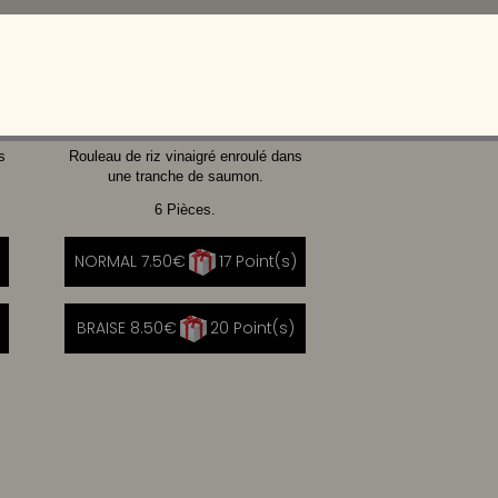
CHEVRE
CHEESE
MIEL
s
Rouleau de riz vinaigré enroulé dans
une tranche de saumon.
6 Pièces.
NORMAL 7.50€
17 Point(s)
BRAISE 8.50€
20 Point(s)