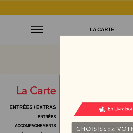
À
LA CARTE
Emporter
Allergènes
Charte
Qualité
C.G.V
La
Carte
Contact
ENTRÉES / EXTRAS
Mentions
Légales
ENTRÉES
ACCOMPAGNEMENTS
Mobile