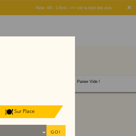
×
Note: 4/5 - 1 Avis -
>> voir la liste des avis
Panier Vide !