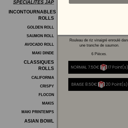
SPÉCIALITÉS JAP
Programme
INCONTOURNABLES
De
ROLLS
AVOCAT
CHEESE
Fidélité
GOLDEN ROLL
SAUMON ROLL
Vos
Rouleau de riz vinaigré enroulé dan
AVOCADO ROLL
Avis
une tranche de saumon.
MAKI DINDE
6 Pièces.
Zones
CLASSIQUES
de
NORMAL 7.50€
17 Point(s)
ROLLS
Livraison
CALIFORNIA
BRAISE 8.50€
20 Point(s)
CRISPY
FLOCON
MAKIS
MAKI PRINTEMPS
ASIAN BOWL