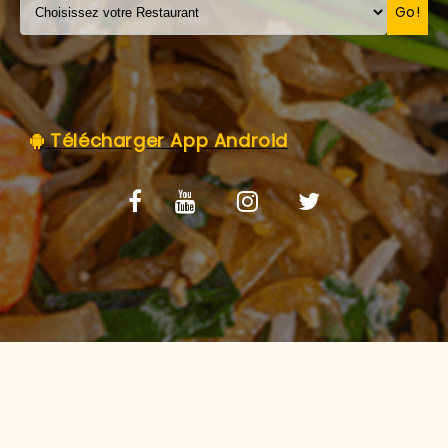
C.G.V
Go!
Télécharger App Android