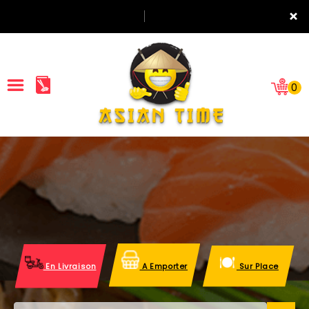
×
0
ACCUEIL
LA CARTE
NOTRE RESTAURANT
VOS AVIS
En Livraison
A Emporter
Sur Place
MENTIONS LÉGALES