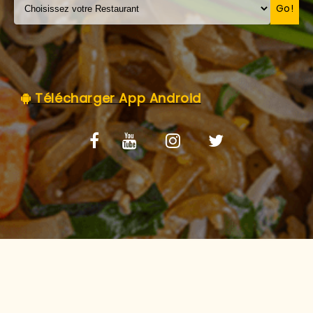
C.G.V
Go!
Télécharger App Android