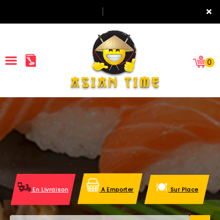
×
0
ACCUEIL
LA CARTE
NOTRE RESTAURANT
VOS AVIS
En Livraison
A Emporter
Sur Place
MENTIONS LÉGALES