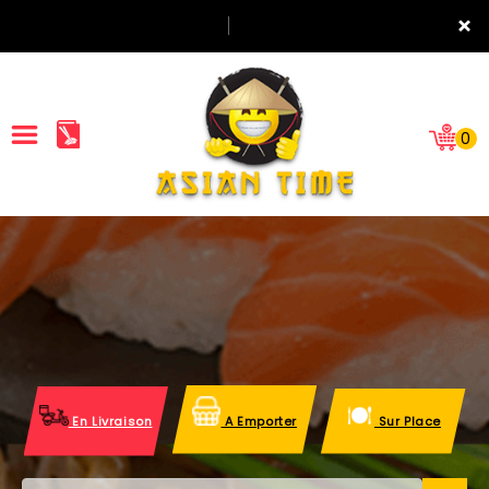
×
0
ACCUEIL
LA CARTE
NOTRE RESTAURANT
VOS AVIS
En Livraison
A Emporter
Sur Place
MENTIONS LÉGALES