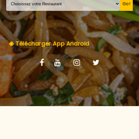
C.G.V
Go!
Télécharger App Android