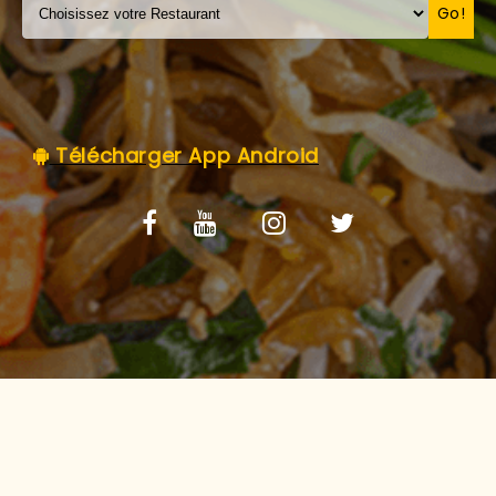
C.G.V
Go!
Télécharger App Android