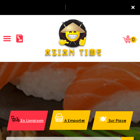
×
0
ACCUEIL
LA CARTE
NOTRE RESTAURANT
VOS AVIS
En Livraison
A Emporter
Sur Place
MENTIONS LÉGALES