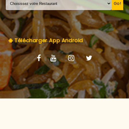
C.G.V
Go!
Télécharger App Android