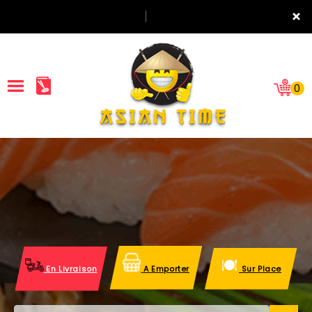
×
0
ACCUEIL
LA CARTE
NOTRE RESTAURANT
VOS AVIS
En Livraison
A Emporter
Sur Place
MENTIONS LÉGALES