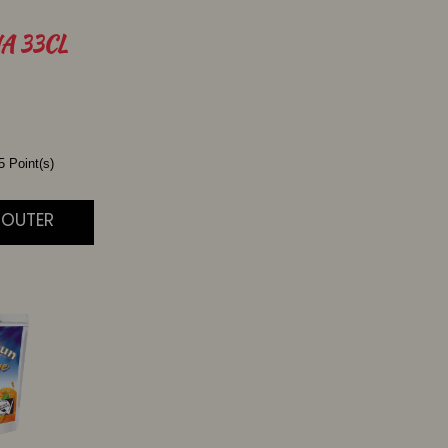
NA
33CL
 Point(s)
JOUTER