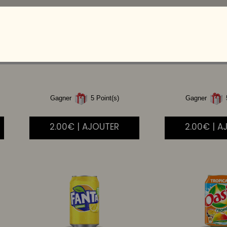
COCA
COLA ZERO
COCA
COLA
33CL
33C
Gagner
5 Point(s)
Gagner
5
2.00€ | AJOUTER
2.00€ | A