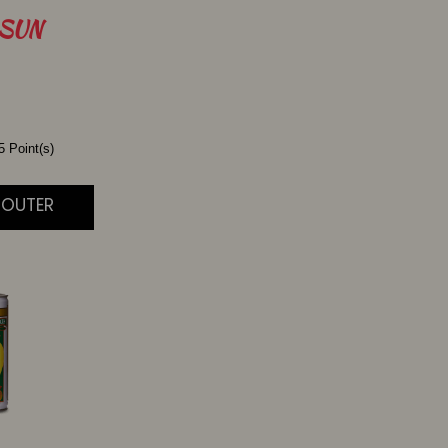
SUN
 Point(s)
JOUTER