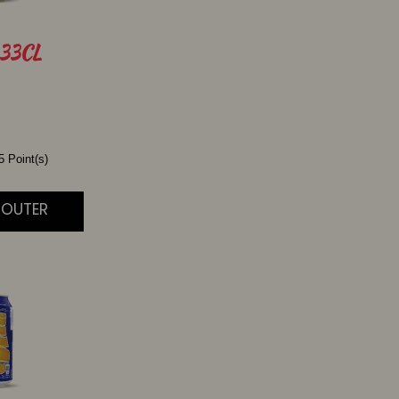
33CL
 Point(s)
JOUTER