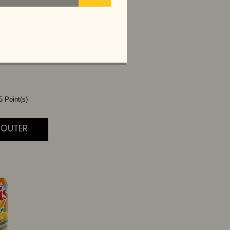
 CHERRY
L
 Point(s)
JOUTER