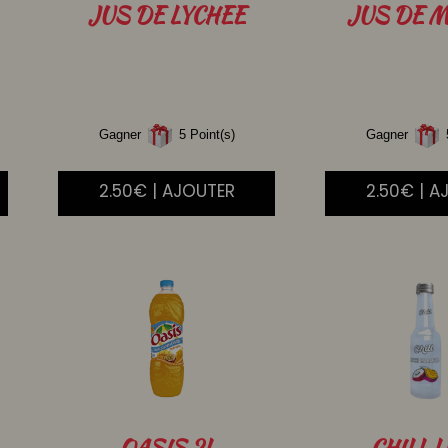
JUS
DE LYCHEE
JUS
DE M
Gagner
5 Point(s)
Gagner
5
2.50€ | AJOUTER
2.50€ | A
OASIS
2L
CHILL
L