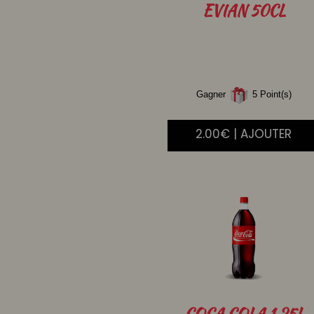
EVIAN
50CL
Gagner
5 Point(s)
2.00€ | AJOUTER
COCA
COLA 1.25L