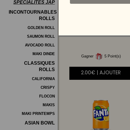
SPÉCIALITÉS JAP
Programme
INCONTOURNABLES
De
ROLLS
COCA
COLA 33CL
Fidélité
GOLDEN ROLL
SAUMON ROLL
Vos
AVOCADO ROLL
Avis
MAKI DINDE
Gagner
5 Point(s)
Zones
CLASSIQUES
de
ROLLS
2.00€ | AJOUTER
Livraison
CALIFORNIA
CRISPY
FLOCON
MAKIS
MAKI PRINTEMPS
ASIAN BOWL