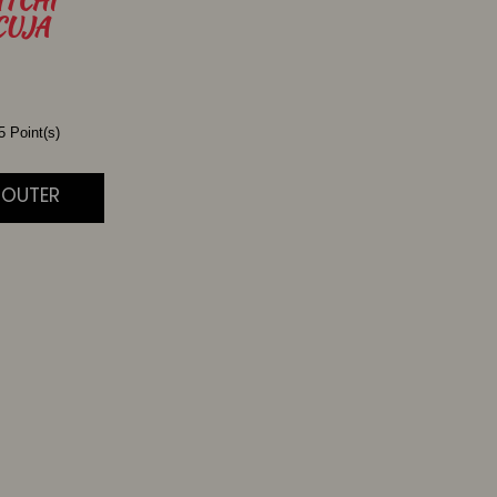
CUJA
 Point(s)
JOUTER