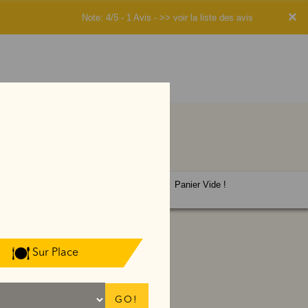
×
Note: 4/5 - 1 Avis -
>> voir la liste des avis
Panier Vide !