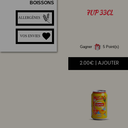
BOISSONS
7UP
33CL
ALLERGÈNES
VOS ENVIES
Gagner
5 Point(s)
2.00€ | AJOUTER