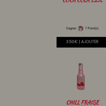
Gagner
7 Point(s)
3.50€ | AJOUTER
CHILL
FRAISE