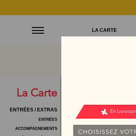
À
LA CARTE
Emporter
Allergènes
Charte
Qualité
C.G.V
La
Carte
Contact
ENTRÉES / EXTRAS
Mentions
Légales
ENTRÉES
ACCOMPAGNEMENTS
Mobile