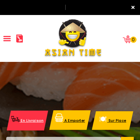
×
0
ACCUEIL
LA CARTE
NOTRE RESTAURANT
VOS AVIS
En Livraison
A Emporter
Sur Place
MENTIONS LÉGALES