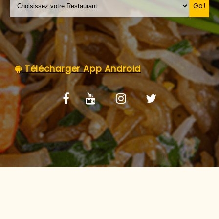
C.G.V
Go!
Télécharger App Android