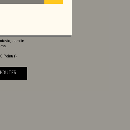
TTE
atavia, carotte
ems.
0 Point(s)
AJOUTER