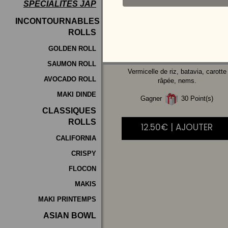
SPÉCIALITÉS JAP
Programme
INCONTOURNABLES
De
ROLLS
POULET
Fidélité
GOLDEN ROLL
SAUMON ROLL
Vos
Vermicelle de riz, batavia, carotte
AVOCADO ROLL
Avis
râpée, nems.
MAKI DINDE
Gagner
30 Point(s)
Zones
CLASSIQUES
de
ROLLS
12.50€ | AJOUTER
Livraison
CALIFORNIA
CRISPY
FLOCON
MAKIS
MAKI PRINTEMPS
ASIAN BOWL