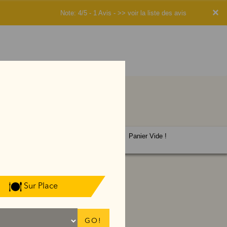
×
Note: 4/5 - 1 Avis -
>> voir la liste des avis
Panier Vide !