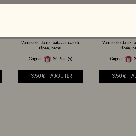
BOEUF
CREVE
Vermicelle de riz, batavia, carotte
Vermicelle de riz, b
râpée, nems.
râpée, n
Gagner
30 Point(s)
Gagner
3
13.50€ | AJOUTER
13.50€ | 