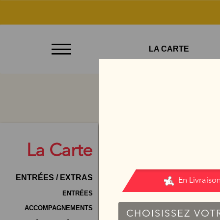
À
LA CARTE
Emporter
Allergènes
Charte
Qualité
C.G.V
La
Carte
Contact
ENTRÉES / EXTRAS
Mentions
Légales
ENTRÉES
ACCOMPAGNEMENTS
Mobile