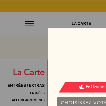
À
LA CARTE
Emporter
Allergènes
Charte
Qualité
C.G.V
La
Carte
Contact
ENTRÉES / EXTRAS
Mentions
Légales
ENTRÉES
ACCOMPAGNEMENTS
Mobile