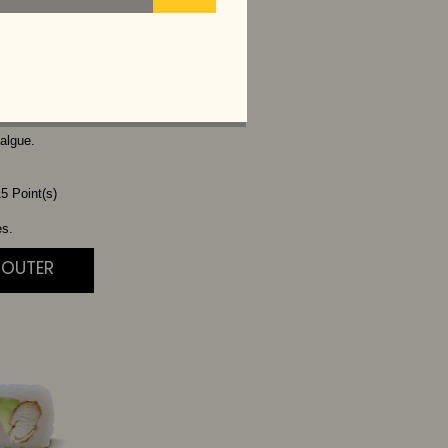
VOCAT
algue.
5 Point(s)
es.
JOUTER