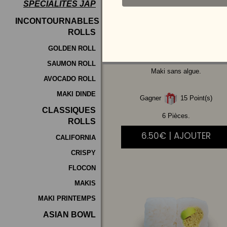
SPÉCIALITÉS JAP
Programme
INCONTOURNABLES
De
ROLLS
SAUMON
AVOCAT
Fidélité
GOLDEN ROLL
SAUMON ROLL
Vos
Maki sans algue.
AVOCADO ROLL
Avis
MAKI DINDE
Gagner
15 Point(s)
Zones
CLASSIQUES
de
6 Pièces.
ROLLS
Livraison
6.50€ | AJOUTER
CALIFORNIA
CRISPY
FLOCON
MAKIS
MAKI PRINTEMPS
ASIAN BOWL