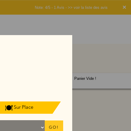
×
Note: 4/5 - 1 Avis -
>> voir la liste des avis
Panier Vide !