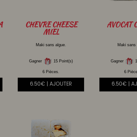
A
CHEVRE
CHEESE
AVOCAT
C
MIEL
Maki sans algue.
Maki sans 
Gagner
15 Point(s)
Gagner
1
6 Pièces.
6 Pièc
6.50€ | AJOUTER
6.50€ | A