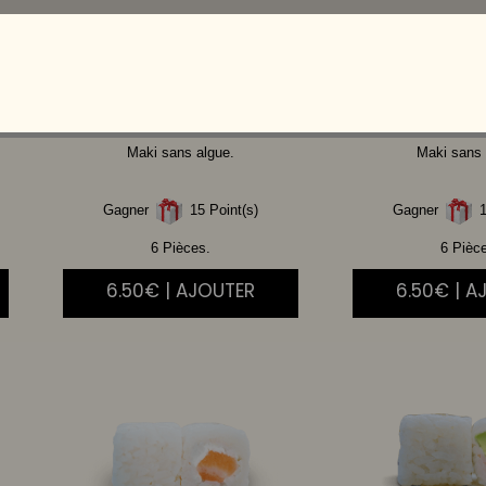
SAUMON
CHEESE
THON
A
Maki sans algue.
Maki sans 
Gagner
15 Point(s)
Gagner
1
6 Pièces.
6 Pièc
6.50€ | AJOUTER
6.50€ | A