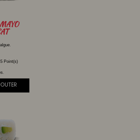
MAYO
AT
algue.
5 Point(s)
es.
JOUTER