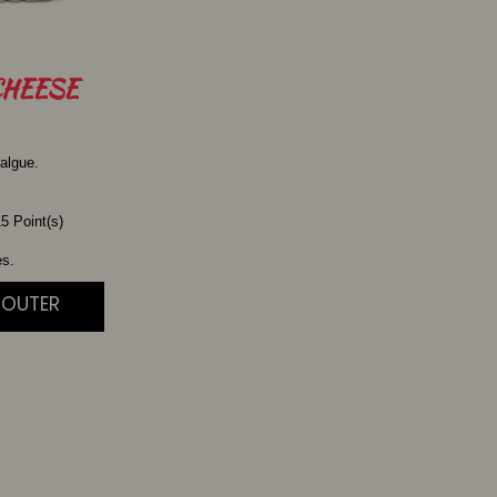
HEESE
algue.
5 Point(s)
es.
JOUTER