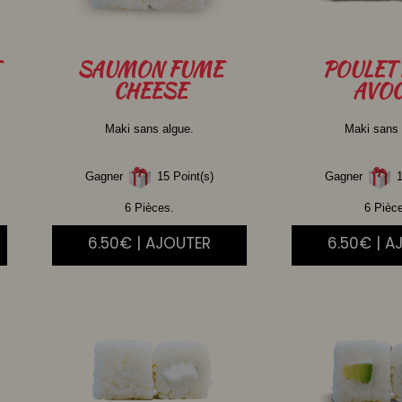
SAUMON
FUME
POULET
CHEESE
AVOC
Maki sans algue.
Maki sans 
Gagner
15 Point(s)
Gagner
1
6 Pièces.
6 Pièc
6.50€ | AJOUTER
6.50€ | A