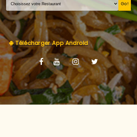
C.G.V
Go!
Télécharger App Android