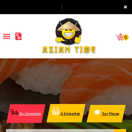
×
0
ACCUEIL
LA CARTE
NOTRE RESTAURANT
VOS AVIS
En Livraison
A Emporter
Sur Place
MENTIONS LÉGALES