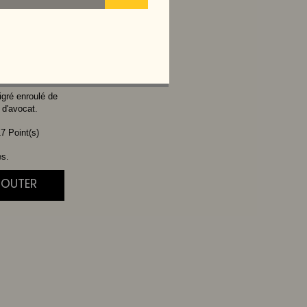
YO SPICY
igré enroulé de
 d'avocat.
7 Point(s)
es.
JOUTER