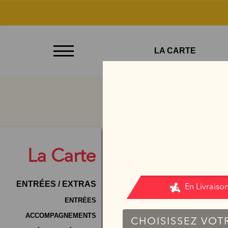
À
LA CARTE
Emporter
Allergènes
Charte
Qualité
C.G.V
La
Carte
Contact
ENTRÉES / EXTRAS
Mentions
Légales
ENTRÉES
ACCOMPAGNEMENTS
Mobile