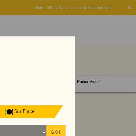
×
Note: 4/5 - 1 Avis -
>> voir la liste des avis
Panier Vide !