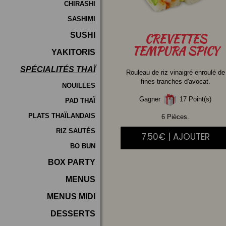
CHIRASHI
SASHIMI
SUSHI
CREVETTES
TEMPURA SPICY
YAKITORIS
SPÉCIALITÉS THAÏ
Rouleau de riz vinaigré enroulé de
fines tranches d'avocat.
NOUILLES
Gagner
17 Point(s)
PAD THAÏ
PLATS THAÏLANDAIS
6 Pièces.
RIZ SAUTÉS
7.50€ | AJOUTER
BO BUN
BOX PARTY
MENUS
MENUS MIDI
DESSERTS