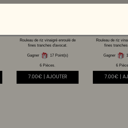
THON
CUIT SPICY
POULET
MA
Rouleau de riz vinaigré enroulé de
Rouleau de riz vina
fines tranches d'avocat.
fines tranches
Gagner
17 Point(s)
Gagner
1
6 Pièces.
6 Pièc
7.00€ | AJOUTER
7.00€ | A