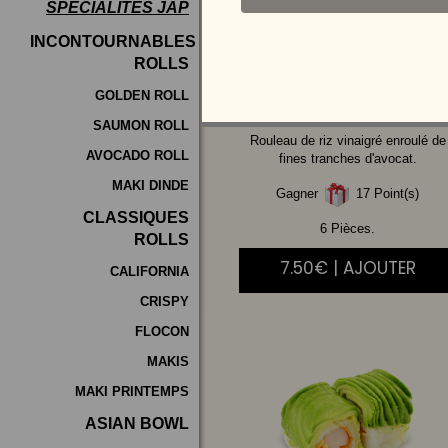
SPÉCIALITÉS JAP
Programme
INCONTOURNABLES
De
ROLLS
SAUMON
FUME
Fidélité
CHEESE
GOLDEN ROLL
SAUMON ROLL
Vos
Rouleau de riz vinaigré enroulé de
AVOCADO ROLL
Avis
fines tranches d'avocat.
MAKI DINDE
Gagner
17 Point(s)
Zones
CLASSIQUES
de
6 Pièces.
ROLLS
Livraison
7.50€ | AJOUTER
CALIFORNIA
CRISPY
FLOCON
MAKIS
MAKI PRINTEMPS
ASIAN BOWL