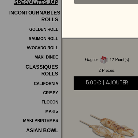
SPÉCIALITÉS JAP
Programme
INCONTOURNABLES
De
ROLLS
BOULETTES
DE
Fidélité
POULET
GOLDEN ROLL
SAUMON ROLL
Vos
AVOCADO ROLL
Avis
MAKI DINDE
Gagner
12 Point(s)
Zones
CLASSIQUES
de
2 Pièces.
ROLLS
Livraison
5.00€ | AJOUTER
CALIFORNIA
CRISPY
FLOCON
MAKIS
MAKI PRINTEMPS
ASIAN BOWL