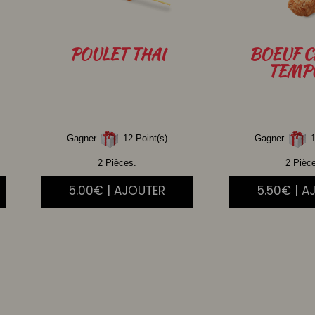
POULET
THAI
BOEUF
C
TEMP
Gagner
12 Point(s)
Gagner
1
2 Pièces.
2 Pièc
5.00€ | AJOUTER
5.50€ | A