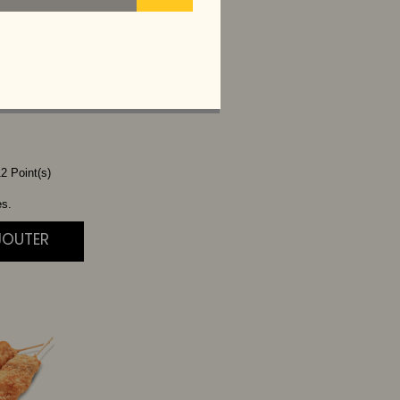
MON
2 Point(s)
es.
JOUTER