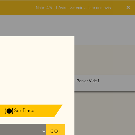
×
Note: 4/5 - 1 Avis -
>> voir la liste des avis
Panier Vide !