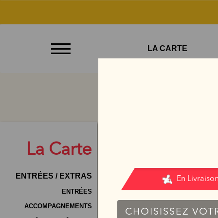
À
LA CARTE
Emporter
Allergènes
Charte
Qualité
C.G.V
La
Carte
Contact
ENTRÉES / EXTRAS
Mentions
Légales
ENTRÉES
ACCOMPAGNEMENTS
Mobile