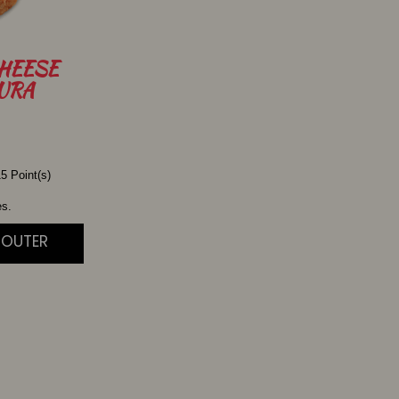
HEESE
URA
5 Point(s)
es.
JOUTER