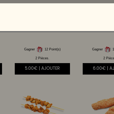
BOEUF
CHEESE
SAU
Gagner
12 Point(s)
Gagner
1
2 Pièces.
2 Pièc
5.00€ | AJOUTER
6.00€ | A