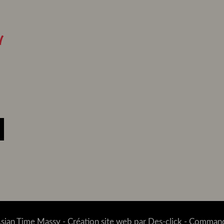
I
sian Time Massy
- Création site web par
Des-click
-
Commande