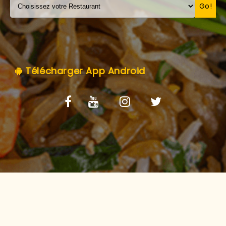
C.G.V
Go!
Télécharger App Android