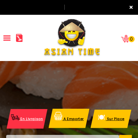
×
0
ACCUEIL
LA CARTE
NOTRE RESTAURANT
VOS AVIS
En Livraison
A Emporter
Sur Place
MENTIONS LÉGALES