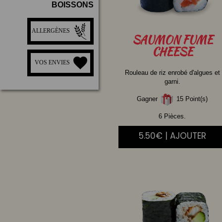
BOISSONS
ALLERGÈNES
SAUMON
FUME
CHEESE
VOS ENVIES
Rouleau de riz enrobé d'algues et
garni.
Gagner
15 Point(s)
6 Pièces.
5.50€ | AJOUTER