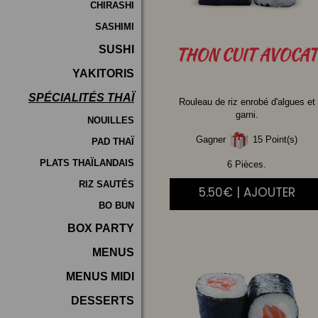
CHIRASHI
SASHIMI
SUSHI
THON
CUIT AVOCAT
YAKITORIS
SPÉCIALITÉS THAÏ
Rouleau de riz enrobé d'algues et
garni.
NOUILLES
Gagner
15 Point(s)
PAD THAÏ
PLATS THAÏLANDAIS
6 Pièces.
RIZ SAUTÉS
5.50€ | AJOUTER
BO BUN
BOX PARTY
MENUS
MENUS MIDI
DESSERTS