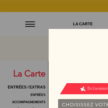
À
LA CARTE
Emporter
Allergènes
Charte
Qualité
C.G.V
La
Carte
Contact
ENTRÉES / EXTRAS
Mentions
Légales
ENTRÉES
ACCOMPAGNEMENTS
Mobile