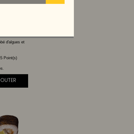
VOCAT
obé d'algues et
.
5 Point(s)
es.
JOUTER