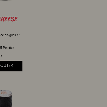
HEESE
obé d'algues et
.
5 Point(s)
es.
JOUTER