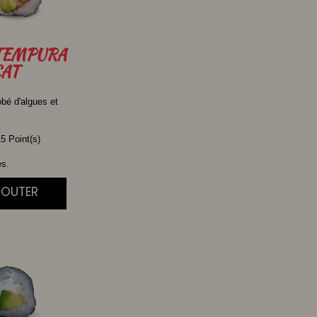
TEMPURA
AT
obé d'algues et
.
5 Point(s)
es.
JOUTER