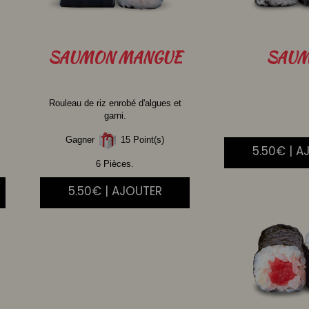
SAUMON
MANGUE
SAU
Rouleau de riz enrobé d'algues et
garni.
Gagner
15 Point(s)
5.50€ | A
6 Pièces.
5.50€ | AJOUTER