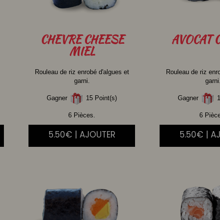
CHEVRE
CHEESE
AVOCAT
C
MIEL
Rouleau de riz enrobé d'algues et
Rouleau de riz enr
garni.
garni
Gagner
15 Point(s)
Gagner
1
6 Pièces.
6 Pièc
5.50€ | AJOUTER
5.50€ | A