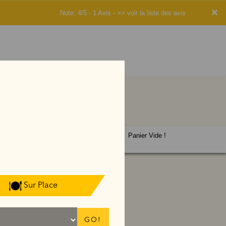
×
Note: 4/5 - 1 Avis -
>> voir la liste des avis
Panier Vide !