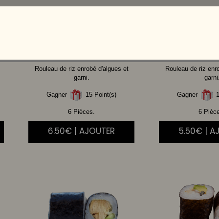
SAUMON
CHEESE
THON
A
Rouleau de riz enrobé d'algues et
Rouleau de riz enr
garni.
garni
Gagner
15 Point(s)
Gagner
1
6 Pièces.
6 Pièc
6.50€ | AJOUTER
5.50€ | A