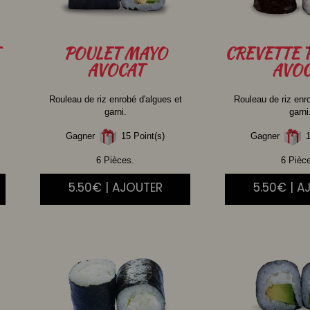
POULET
MAYO
CREVETTE
AVOCAT
AVOC
Rouleau de riz enrobé d'algues et
Rouleau de riz enr
garni.
garni
Gagner
15 Point(s)
Gagner
1
6 Pièces.
6 Pièc
5.50€ | AJOUTER
5.50€ | A