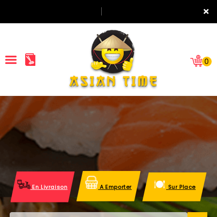
×
0
ACCUEIL
LA CARTE
NOTRE RESTAURANT
VOS AVIS
En Livraison
A Emporter
Sur Place
MENTIONS LÉGALES