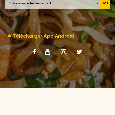
C.G.V
Go!
Télécharger App Android