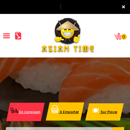
×
0
ACCUEIL
LA CARTE
NOTRE RESTAURANT
VOS AVIS
En Livraison
A Emporter
Sur Place
MENTIONS LÉGALES