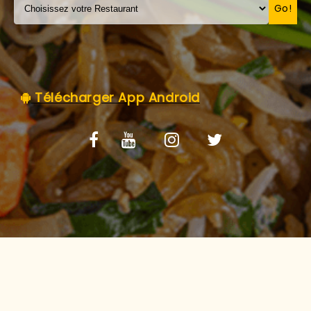
C.G.V
Go!
Télécharger App Android