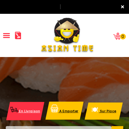
×
0
ACCUEIL
LA CARTE
NOTRE RESTAURANT
VOS AVIS
En Livraison
A Emporter
Sur Place
MENTIONS LÉGALES