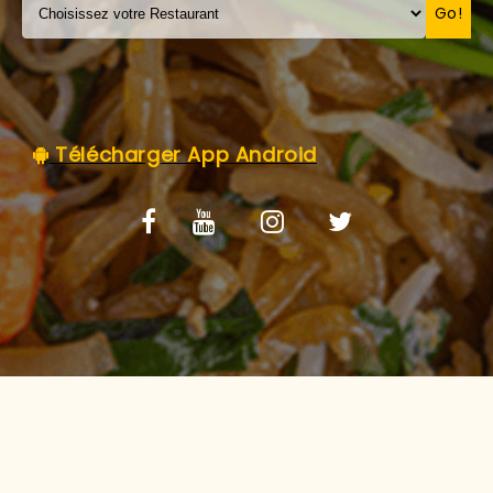
C.G.V
Go!
Télécharger App Android