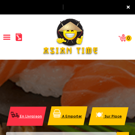
×
0
ACCUEIL
LA CARTE
NOTRE RESTAURANT
VOS AVIS
En Livraison
A Emporter
Sur Place
MENTIONS LÉGALES