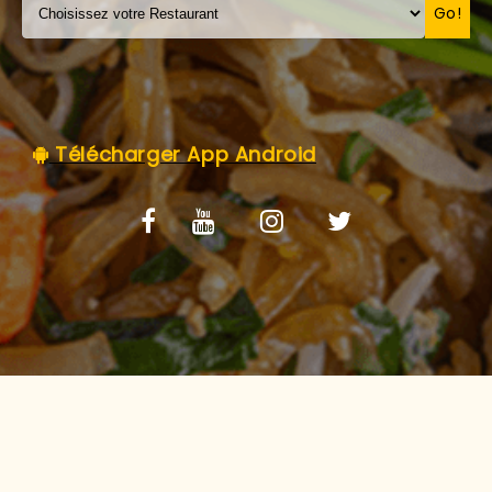
C.G.V
Go!
Télécharger App Android