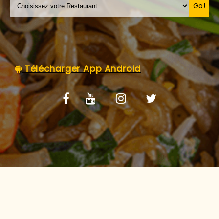
C.G.V
Go!
Télécharger App Android