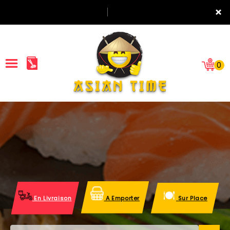
×
0
ACCUEIL
LA CARTE
NOTRE RESTAURANT
VOS AVIS
En Livraison
A Emporter
Sur Place
MENTIONS LÉGALES